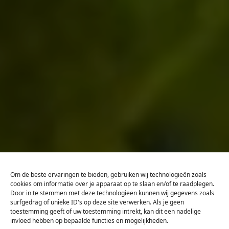
Om de beste ervaringen te bieden, gebruiken wij technologieën zoals
cookies om informatie over je apparaat op te slaan en/of te raadplegen.
Door in te stemmen met deze technologieën kunnen wij gegevens zoals
surfgedrag of unieke ID's op deze site verwerken. Als je geen
toestemming geeft of uw toestemming intrekt, kan dit een nadelige
invloed hebben op bepaalde functies en mogelijkheden.