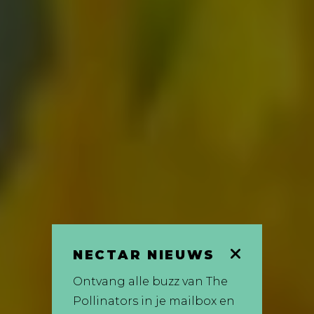
NECTAR NIEUWS
Ontvang alle buzz van The
Pollinators in je mailbox en