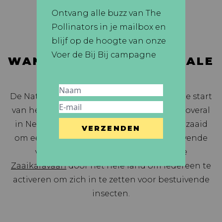
Ontvang alle buzz van The
Pollinators in je mailbox en
blijf op de hoogte van onze
Voer de Bij Bij campagne
WANNEER IS DE NATIONALE
ZAAIDAG?
De Nationale Zaaidag is op 22 april, dit is de start
van het zaaiseizoen. Op deze dag worden overal
in Nederland en Vlaanderen bloemen gezaaid
om een feestmaal te creëren voor bestuivende
vrienden. We trekken rond met onze
Zaaikaravaan
door het hele land om iedereen te
activeren om zich in te zetten voor bestuivende
insecten.